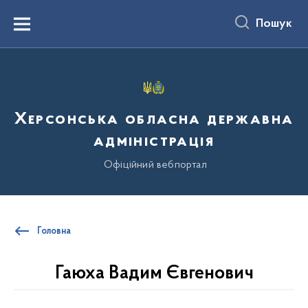
до
основного
Пошук
вмісту
Menu
Херсонська обласна державна
адміністрація
Офіційний вебпортал
Головна
Гаюха Вадим Євгенович