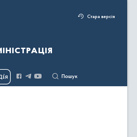
Стара версія
ністрація
Пошук