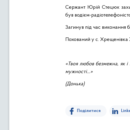
Сержант Юрій Стецюк захищ
був водієм-радіотелефоністо
Загинув під час виконання 
Похований у с. Хрещенівка 
«Твоя любов безмежна, як і 
мужності…»
(Донька)
Поділитися
Link