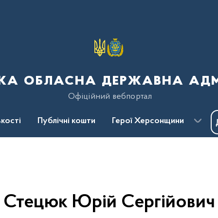
ка обласна державна адмі
Офіційний вебпортал
кості
Публічні кошти
Герої Херсонщини
Стецюк Юрій Сергійович