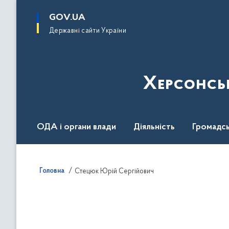
до
основного
GOV.UA
вмісту
Державні сайти України
Херсонсь
ОДА і органи влади
Діяльність
Громадсь
Воєнний стан
Головна
Стецюк Юрій Сергійович