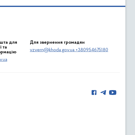
шта для
Для звернення громадян
 та
vzvern@khoda.gov.ua +380954675180
ормацію
v.ua