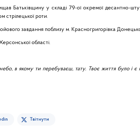
ав Батьківщину у складі 79-ої окремої десантно-штур
м стрілецької роти.
бойового завдання поблизу м. Красногригорівка Донецької
Херсонської області.
небо, в якому ти перебуваєш, тату. Твоє життя було і є 
edin
Твітнути