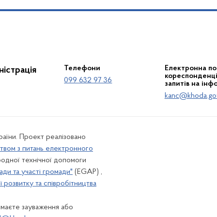
Телефони
Електронна по
істрація
кореспонденції
099 632 97 36
запитів на інф
kanc@khoda.go
країни. Проект реалізовано
твом з питань електронного
одної технічної допомоги
ади та участі громади"
(EGAP) ,
 розвитку та співробітництва
 маєте зауваження або