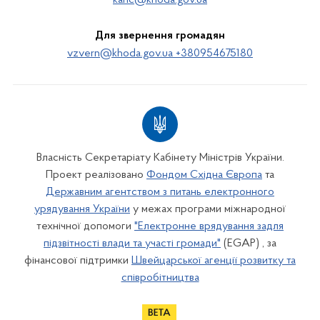
kanc@khoda.gov.ua
Для звернення громадян
vzvern@khoda.gov.ua +380954675180
Власність Секретаріату Кабінету Міністрів України.
Проект реалізовано
Фондом Східна Європа
та
Державним агентством з питань електронного
урядування України
у межах програми міжнародної
технічної допомоги
"Електронне врядування задля
підзвітності влади та участі громади"
(EGAP) , за
фінансової підтримки
Швейцарської агенції розвитку та
співробітництва