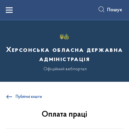
до
основного
Пошук
вмісту
Menu
Херсонська обласна державна
адміністрація
Офіційний вебпортал
Публічні кошти
Оплата праці