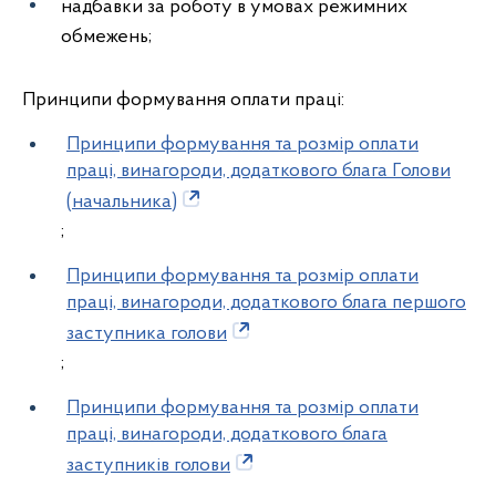
надбавки за роботу в умовах режимних
обмежень;
Принципи формування оплати праці:
Принципи формування та розмір оплати
праці, винагороди, додаткового блага Голови
(начальника)
;
Принципи формування та розмір оплати
праці, винагороди, додаткового блага першого
заступника голови
;
Принципи формування та розмір оплати
праці, винагороди, додаткового блага
заступників голови
.