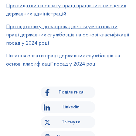
Про видатки на оплату праці працівників місцевих
державних адміністрацій
Про підготовку до запровадження умов оплати
праці державних службовців на основі класифікації
посад у 2024 році
Питання оплати праці державних службовців на
основі класифікації посад у 2024 році
Поділитися
Linkedin
Твітнути