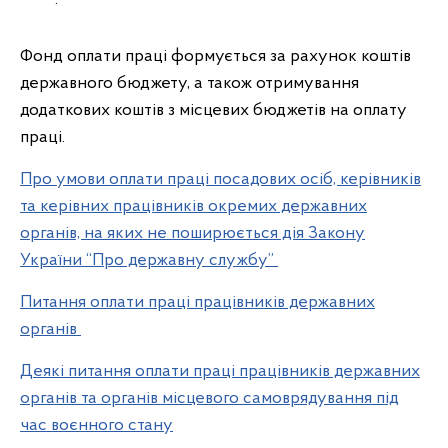
Фонд оплати праці формується за рахунок коштів
державного бюджету, а також отримування
додаткових коштів з місцевих бюджетів на оплату
праці.
Про умови оплати праці посадових осіб, керівників
та керівних працівників окремих державних
органів, на яких не поширюється дія Закону
України “Про державну службу”
Питання оплати праці працівників державних
органів
Деякі питання оплати праці працівників державних
органів та органів місцевого самоврядування під
час воєнного стану