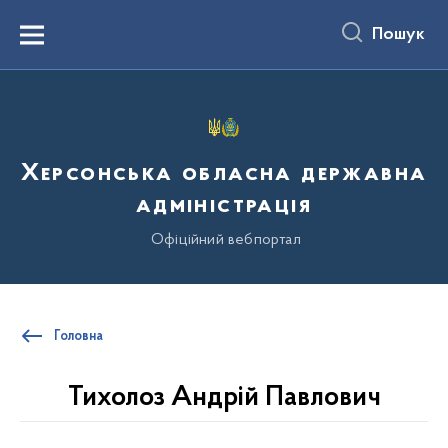
до
основного
Пошук
вмісту
Menu
Херсонська обласна державна
адміністрація
Офіційний вебпортал
Головна
Тихолоз Андрій Павлович