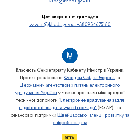
kanc@khoda.gov.ua
Для звернення громадян
vzvern@khoda.gov.ua +380954675180
Власність Секретаріату Кабінету Міністрів України.
Проект реалізовано
Фондом Східна Європа
та
Державним агентством з питань електронного
урядування України
у межах програми міжнародної
технічної допомоги
"Електронне врядування задля
підзвітності влади та участі громади"
(EGAP) , за
фінансової підтримки
Швейцарської агенції розвитку та
співробітництва