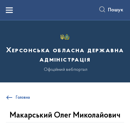
до
основного
Пошук
вмісту
Menu
Херсонська обласна державна
адміністрація
Офіційний вебпортал
Головна
Макарський Олег Миколайович