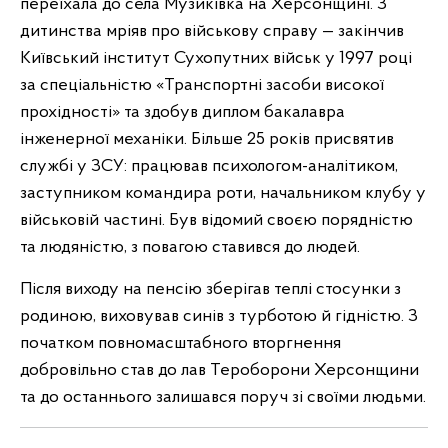
переїхала до села Музиківка на Херсонщині. З
дитинства мріяв про військову справу — закінчив
Київський інститут Сухопутних військ у 1997 році
за спеціальністю «Транспортні засоби високої
прохідності» та здобув диплом бакалавра
інженерної механіки. Більше 25 років присвятив
службі у ЗСУ: працював психологом-аналітиком,
заступником командира роти, начальником клубу у
військовій частині. Був відомий своєю порядністю
та людяністю, з повагою ставився до людей.
Після виходу на пенсію зберігав теплі стосунки з
родиною, виховував синів з турботою й гідністю. З
початком повномасштабного вторгнення
добровільно став до лав Тероборони Херсонщини
та до останнього залишався поруч зі своїми людьми.