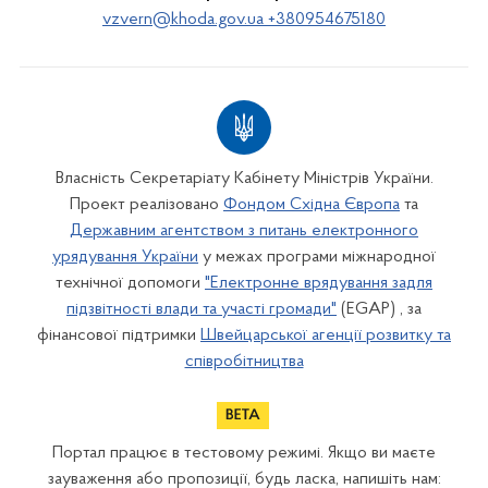
vzvern@khoda.gov.ua +380954675180
Власність Секретаріату Кабінету Міністрів України.
Проект реалізовано
Фондом Східна Європа
та
Державним агентством з питань електронного
урядування України
у межах програми міжнародної
технічної допомоги
"Електронне врядування задля
підзвітності влади та участі громади"
(EGAP) , за
фінансової підтримки
Швейцарської агенції розвитку та
співробітництва
Портал працює в тестовому режимі. Якщо ви маєте
зауваження або пропозиції, будь ласка, напишіть нам: