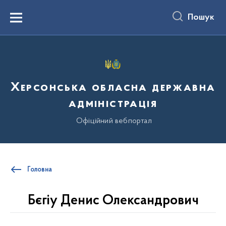
до
основного
Пошук
вмісту
Menu
Херсонська обласна державна
адміністрація
Офіційний вебпортал
Головна
Бєгіу Денис Олександрович