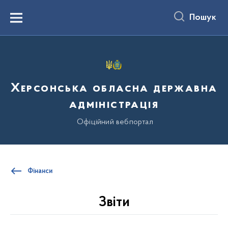
до
основного
Пошук
вмісту
Menu
Херсонська обласна державна
адміністрація
Офіційний вебпортал
Фінанси
Звіти