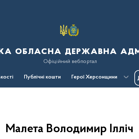
ка обласна державна адмі
Офіційний вебпортал
кості
Публічні кошти
Герої Херсонщини
Малета Володимир Ілліч