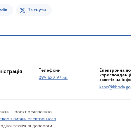
edin
Твітнути
Телефони
Електронна по
істрація
кореспонденції
099 632 97 36
запитів на інф
kanc@khoda.go
країни. Проект реалізовано
твом з питань електронного
одної технічної допомоги