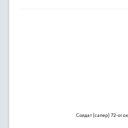
Cолдат (сапер) 72-ої о