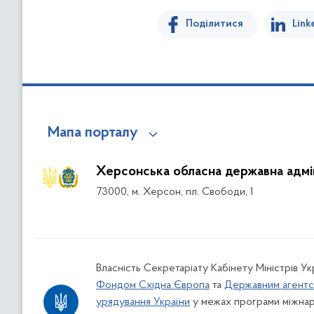
Поділитися
Link
Мапа порталу
Херсонська обласна державна адмін
73000, м. Херсон, пл. Свободи, 1
Власність Секретаріату Кабінету Міністрів У
Фондом Східна Європа
та
Державним агентс
урядування України
у межах програми міжнар