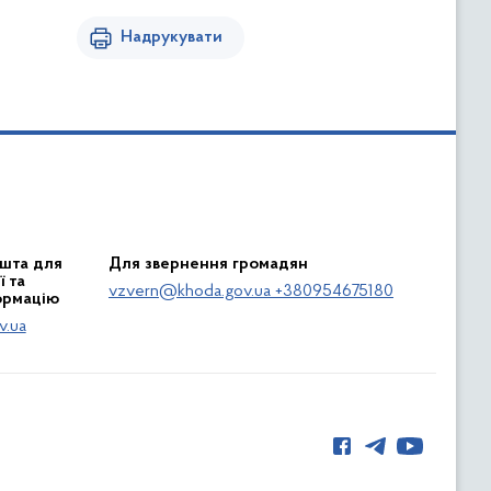
Надрукувати
шта для
Для звернення громадян
 та
vzvern@khoda.gov.ua +380954675180
ормацію
v.ua