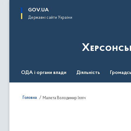
до
основного
GOV.UA
вмісту
Державні сайти України
Херсонсь
ОДА і органи влади
Діяльність
Громадсь
Воєнний стан
Головна
Малета Володимир Ілліч