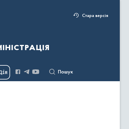
Стара версія
ністрація
Пошук