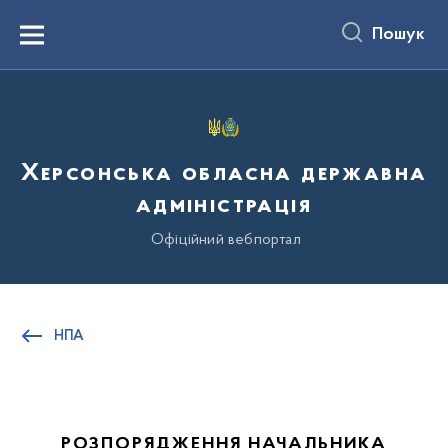
до
основного
Пошук
вмісту
Menu
Херсонська обласна державна
адміністрація
Офіційний вебпортал
НПА
РОЗПОРЯДЖЕННЯ НАЧАЛЬНИКА