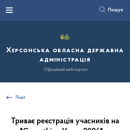
до
основного
Пошук
вмісту
Menu
Херсонська обласна державна
адміністрація
Офіційний вебпортал
Події
Триває реєстрація учасників на