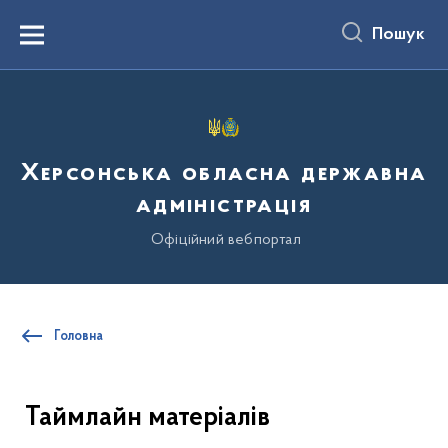
до
основного
Пошук
вмісту
Menu
Херсонська обласна державна
адміністрація
Офіційний вебпортал
Головна
Таймлайн матеріалів