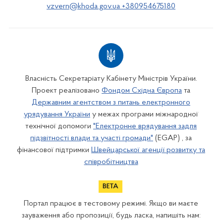
vzvern@khoda.gov.ua +380954675180
Власність Секретаріату Кабінету Міністрів України.
Проект реалізовано
Фондом Східна Європа
та
Державним агентством з питань електронного
урядування України
у межах програми міжнародної
технічної допомоги
"Електронне врядування задля
підзвітності влади та участі громади"
(EGAP) , за
фінансової підтримки
Швейцарської агенції розвитку та
співробітництва
Портал працює в тестовому режимі. Якщо ви маєте
зауваження або пропозиції, будь ласка, напишіть нам: