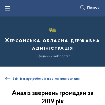
до
основного
Пошук
вмісту
Menu
Херсонська обласна державна
адміністрація
Офіційний вебпортал
Звітність про роботу із зверненнями громадян
Аналіз звернень громадян за
2019 рік